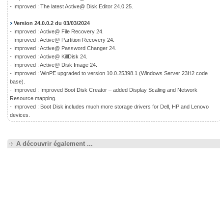
- Improved : The latest Active@ Disk Editor 24.0.25.
Version 24.0.0.2 du 03/03/2024
- Improved : Active@ File Recovery 24.
- Improved : Active@ Partition Recovery 24.
- Improved : Active@ Password Changer 24.
- Improved : Active@ KillDisk 24.
- Improved : Active@ Disk Image 24.
- Improved : WinPE upgraded to version 10.0.25398.1 (Windows Server 23H2 code
base).
- Improved : Improved Boot Disk Creator – added Display Scaling and Network
Resource mapping.
- Improved : Boot Disk includes much more storage drivers for Dell, HP and Lenovo
devices.
A découvrir également ...