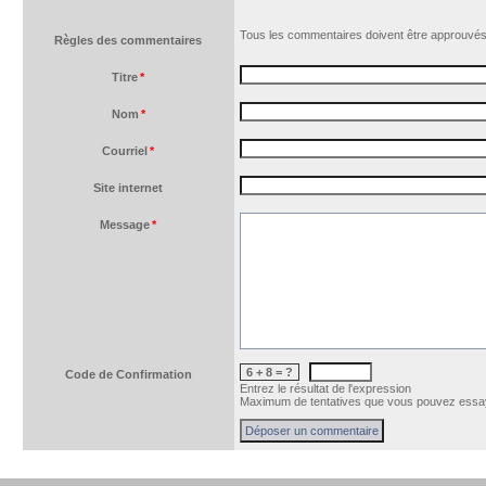
Tous les commentaires doivent être approuvés
Règles des commentaires
Titre
*
Nom
*
Courriel
*
Site internet
Message
*
6 + 8 = ?
Code de Confirmation
Entrez le résultat de l'expression
Maximum de tentatives que vous pouvez essay