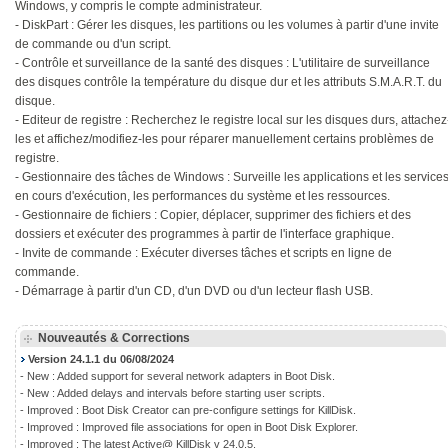
Windows, y compris le compte administrateur.
- DiskPart : Gérer les disques, les partitions ou les volumes à partir d'une invite
de commande ou d'un script.
- Contrôle et surveillance de la santé des disques : L'utilitaire de surveillance
des disques contrôle la température du disque dur et les attributs S.M.A.R.T. du
disque.
- Editeur de registre : Recherchez le registre local sur les disques durs, attachez
les et affichez/modifiez-les pour réparer manuellement certains problèmes de
registre.
- Gestionnaire des tâches de Windows : Surveille les applications et les service
en cours d'exécution, les performances du système et les ressources.
- Gestionnaire de fichiers : Copier, déplacer, supprimer des fichiers et des
dossiers et exécuter des programmes à partir de l'interface graphique.
- Invite de commande : Exécuter diverses tâches et scripts en ligne de
commande.
- Démarrage à partir d'un CD, d'un DVD ou d'un lecteur flash USB.
Nouveautés & Corrections
Version 24.1.1 du 06/08/2024
- New : Added support for several network adapters in Boot Disk.
- New : Added delays and intervals before starting user scripts.
- Improved : Boot Disk Creator can pre-configure settings for KillDisk.
- Improved : Improved file associations for open in Boot Disk Explorer.
- Improved : The latest Active@ KillDisk v 24.0.5.