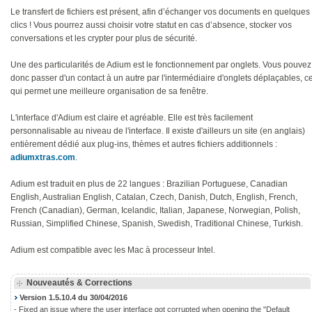
Le transfert de fichiers est présent, afin d’échanger vos documents en quelques
clics ! Vous pourrez aussi choisir votre statut en cas d’absence, stocker vos
conversations et les crypter pour plus de sécurité.
Une des particularités de Adium est le fonctionnement par onglets. Vous pouvez
donc passer d'un contact à un autre par l'intermédiaire d'onglets déplaçables, c
qui permet une meilleure organisation de sa fenêtre.
L'interface d'Adium est claire et agréable. Elle est très facilement
personnalisable au niveau de l'interface. Il existe d'ailleurs un site (en anglais)
entièrement dédié aux plug-ins, thèmes et autres fichiers additionnels :
adiumxtras.com
.
Adium est traduit en plus de 22 langues : Brazilian Portuguese, Canadian
English, Australian English, Catalan, Czech, Danish, Dutch, English, French,
French (Canadian), German, Icelandic, Italian, Japanese, Norwegian, Polish,
Russian, Simplified Chinese, Spanish, Swedish, Traditional Chinese, Turkish.
Adium est compatible avec les Mac à processeur Intel.
Nouveautés & Corrections
Version 1.5.10.4 du 30/04/2016
- Fixed an issue where the user interface got corrupted when opening the "Default