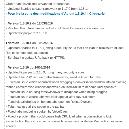
Client" pane in Adium's advanced preferences.
- Updated Sparkle update framework to 1.17.0 from 1.13.1.
-
Pour lire la suite des modifications d'Adium 1.5.10.4 - Cliquez-ici
.
Version 1.5.10.2 du 12/03/2016
- Patched libotr, fixing an issue that could lead to remote code execution.
- Updated libpurple to 2.10.12.
Version 1.5.10.1 du 10/02/2016
- Updated Sparkle to 1.13.1, fixing a security issue that can lead to disclosure of local
files or remote code execution.
- Set Sparkle update URL back to HTTPS.
Version 1.5.10 du 20/05/2014
- Updated libpurple to 2.10.9, fixing many security issues.
- Updated the PSMTabBarControl framework, used in Adium for tabs.
- Fixed an issue which occurred when dragging a conversation window into an existing
tabbed conversation window and which caused Adium to become unresponsive.
- Fixed an issue causing tabs/windows to disappear when being dragged.
- Fixed an issue where tabs would disappear after several hours.
- Fixed visual glitches on bottom tabs seen on Retina Displays.
- Tabs now use all the space in the tab bar.
- Fixed tabs not being spoken by VoiceOver.
- Fixed a problem that could cause high CPU load when a connection is lost.
- Fixed a bug that can cause disconnects when using a Retina Mac with an external
screen.