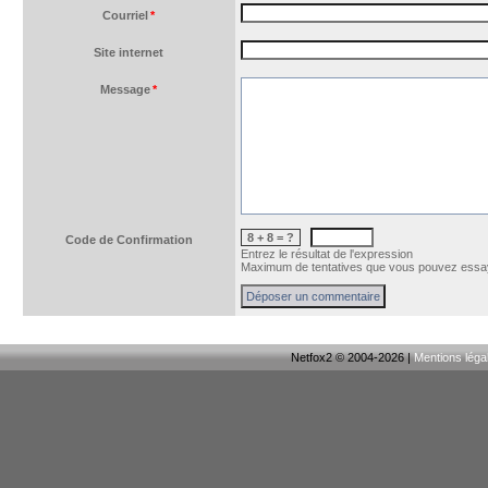
Courriel
*
Site internet
Message
*
8 + 8 = ?
Code de Confirmation
Entrez le résultat de l'expression
Maximum de tentatives que vous pouvez essay
Netfox2 © 2004-2026 |
Mentions léga