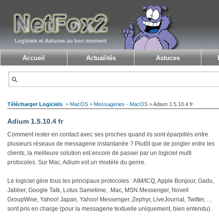
Accueil
Actualités
Astuces
Télécharger Logiciels
>
MacOS
>
Messageries - MacOS
> Adium 1.5.10.4 fr
Adium 1.5.10.4 fr
Comment rester en contact avec ses proches quand ils sont éparpillés entre
plusieurs réseaux de messagerie instantanée ? Plutôt que de jongler entre les
clients, la meilleure solution est encore de passer par un logiciel multi
protocoles. Sur Mac, Adium est un modèle du genre.
Le logiciel gère tous les principaux protocoles : AIM/ICQ, Apple Bonjour, Gadu,
Jabber, Google Talk, Lotus Sametime, .Mac, MSN Messenger, Novell
GroupWise, Yahoo! Japan, Yahoo! Messenger, Zephyr, LiveJournal, Twitter, …
sont pris en charge (pour la messagerie textuelle uniquement, bien entendu).