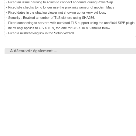
- Fixed an issue causing to Adium to connect accounts during PowerNap.
- Fixed idle checks to no longer use the proximity sensor of modern Macs.
- Fixed dates in the chat log viewer not showing up for very old logs.
- Security : Enabled a number of TLS ciphers using SHA256.
- Fixed connecting to servers with outdated TLS support using the unofficial SIPE plugin.
The fix only applies to OS X 10.9, the one for OS X 10.8.5 should follow.
- Fixed a misbehaving link in the Setup Wizard.
A découvrir également ...