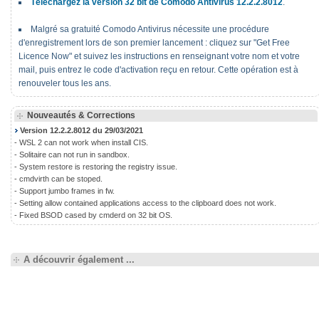
Téléchargez la version 32 bit de Comodo Antivirus 12.2.2.8012
.
Malgré sa gratuité Comodo Antivirus nécessite une procédure
d'enregistrement lors de son premier lancement : cliquez sur "Get Free
Licence Now" et suivez les instructions en renseignant votre nom et votre
mail, puis entrez le code d'activation reçu en retour. Cette opération est à
renouveler tous les ans.
Nouveautés & Corrections
Version 12.2.2.8012 du 29/03/2021
- WSL 2 can not work when install CIS.
- Solitaire can not run in sandbox.
- System restore is restoring the registry issue.
- cmdvirth can be stoped.
- Support jumbo frames in fw.
- Setting allow contained applications access to the clipboard does not work.
- Fixed BSOD cased by cmderd on 32 bit OS.
A découvrir également ...