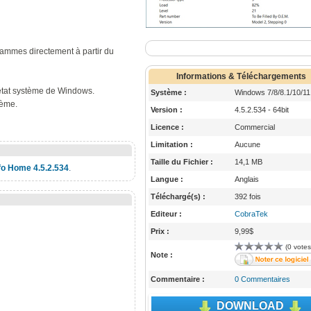
rammes directement à partir du
Informations & Téléchargements
 d'état système de Windows.
Système :
Windows 7/8/8.1/10/11
tème.
Version :
4.5.2.534 - 64bit
Licence :
Commercial
Limitation :
Aucune
Taille du Fichier :
14,1 MB
nfo Home 4.5.2.534
.
Langue :
Anglais
Téléchargé(s) :
392 fois
Editeur :
CobraTek
Prix :
9,99$
(0 votes
Note :
Commentaire :
0 Commentaires
DOWNLOAD