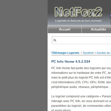
Accueil
Actualités
Télécharger Logiciels
>
Système
>
Gestion du
PC Info Home 4.5.2.534
PC Info Home fait partie des logiciels qui 
informations sur le hardware de votre PC, l
mais le petit plus du logiciel PC Info est d’êtr
c'est informations (OS, CPU, GPU, RAM, stoc
périphérique audio, réseaux, périphérique…)
Le logiciel comprend une catégorie « Param
interagir avec PC Info, en vous donnant un 
paramètres du logiciel, de commandes utiles,
et applications.