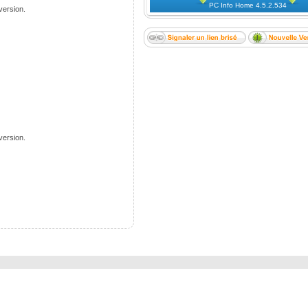
PC Info Home 4.5.2.534
version.
version.