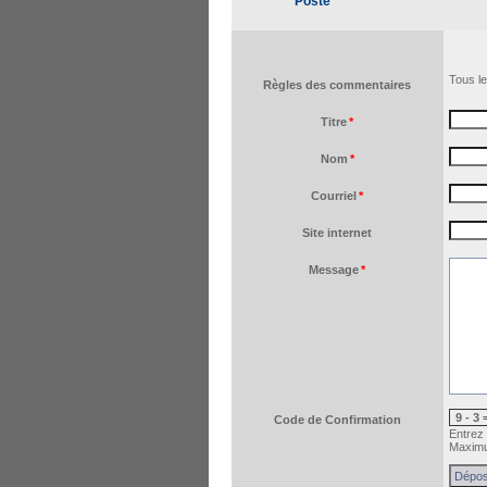
Posté
Tous le
Règles des commentaires
Titre
*
Nom
*
Courriel
*
Site internet
Message
*
9 - 3 
Code de Confirmation
Entrez 
Maximu