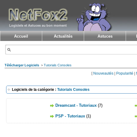
Accueil
Actualités
Astuces
Télécharger Logiciels
>
Tutorials Consoles
[
Nouveautés
|
Popularité
|
Logiciels de la catégorie :
Tutorials Consoles
Dreamcast - Tutoriaux
(7)
PSP - Tutoriaux
(1)