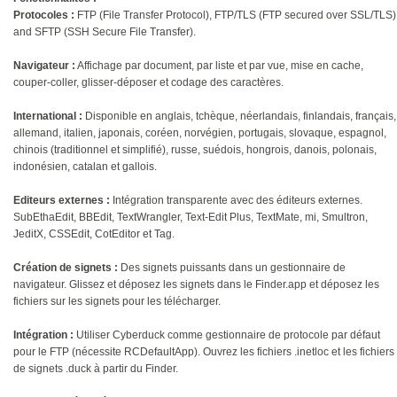
Protocoles :
FTP (File Transfer Protocol), FTP/TLS (FTP secured over SSL/TLS)
and SFTP (SSH Secure File Transfer).
Navigateur :
Affichage par document, par liste et par vue, mise en cache,
couper-coller, glisser-déposer et codage des caractères.
International :
Disponible en anglais, tchèque, néerlandais, finlandais, français,
allemand, italien, japonais, coréen, norvégien, portugais, slovaque, espagnol,
chinois (traditionnel et simplifié), russe, suédois, hongrois, danois, polonais,
indonésien, catalan et gallois.
Editeurs externes :
Intégration transparente avec des éditeurs externes.
SubEthaEdit, BBEdit, TextWrangler, Text-Edit Plus, TextMate, mi, Smultron,
JeditX, CSSEdit, CotEditor et Tag.
Création de signets :
Des signets puissants dans un gestionnaire de
navigateur. Glissez et déposez les signets dans le Finder.app et déposez les
fichiers sur les signets pour les télécharger.
Intégration :
Utiliser Cyberduck comme gestionnaire de protocole par défaut
pour le FTP (nécessite RCDefaultApp). Ouvrez les fichiers .inetloc et les fichiers
de signets .duck à partir du Finder.