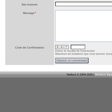
Site internet
Message
*
5 - 4 = ?
Code de Confirmation
Entrez le résultat de l'expression
Maximum de tentatives que vous pouvez essay
Netfox2 © 2004-2026 |
Mentions léga