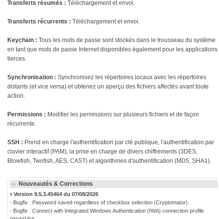
Transferts résumés :
Téléchargement et envoi.
Transferts récurrents :
Téléchargement et envoi.
Keychain :
Tous les mots de passe sont stockés dans le trousseau du système
en tant que mots de passe Internet disponibles également pour les applications
tierces.
Synchronisation :
Synchronisez les répertoires locaux avec les répertoires
distants (et vice versa) et obtenez un aperçu des fichiers affectés avant toute
action.
Permissions :
Modifier les permissions sur plusieurs fichiers et de façon
récurrente.
SSH :
Prend en charge l'authentification par clé publique, l'authentification par
clavier interactif (PAM), la prise en charge de divers chiffrements (3DES,
Blowfish, Twofish, AES, CAST) et algorithmes d'authentification (MD5, SHA1).
Nouveautés & Corrections
Version 9.5.3.45464 du 07/08/2026
- Bugfix : Password saved regardless of checkbox selection (Cryptomator).
- Bugfix : Connect with Integrated Windows Authentication (IWA) connection profile