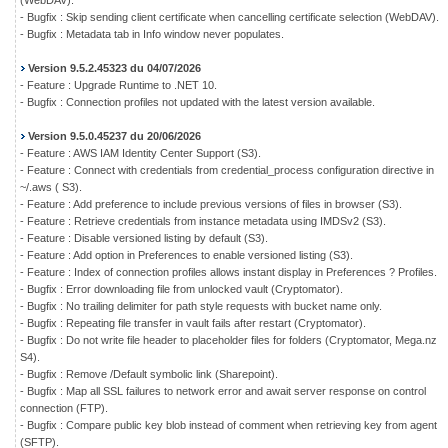
(WebDAV).
- Bugfix : Skip sending client certificate when cancelling certificate selection (WebDAV).
- Bugfix : Metadata tab in Info window never populates.
Version 9.5.2.45323 du 04/07/2026
- Feature : Upgrade Runtime to .NET 10.
- Bugfix : Connection profiles not updated with the latest version available.
Version 9.5.0.45237 du 20/06/2026
- Feature : AWS IAM Identity Center Support (S3).
- Feature : Connect with credentials from credential_process configuration directive in
~/.aws ( S3).
- Feature : Add preference to include previous versions of files in browser (S3).
- Feature : Retrieve credentials from instance metadata using IMDSv2 (S3).
- Feature : Disable versioned listing by default (S3).
- Feature : Add option in Preferences to enable versioned listing (S3).
- Feature : Index of connection profiles allows instant display in Preferences ? Profiles.
- Bugfix : Error downloading file from unlocked vault (Cryptomator).
- Bugfix : No trailing delimiter for path style requests with bucket name only.
- Bugfix : Repeating file transfer in vault fails after restart (Cryptomator).
- Bugfix : Do not write file header to placeholder files for folders (Cryptomator, Mega.nz
S4).
- Bugfix : Remove /Default symbolic link (Sharepoint).
- Bugfix : Map all SSL failures to network error and await server response on control
connection (FTP).
- Bugfix : Compare public key blob instead of comment when retrieving key from agent
(SFTP).