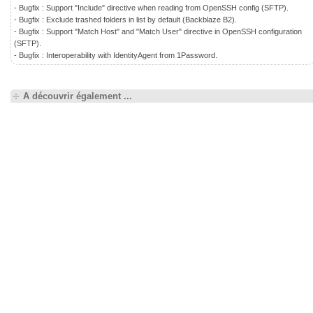
- Bugfix : Support "Include" directive when reading from OpenSSH config (SFTP).
- Bugfix : Exclude trashed folders in list by default (Backblaze B2).
- Bugfix : Support "Match Host" and "Match User" directive in OpenSSH configuration
(SFTP).
- Bugfix : Interoperability with IdentityAgent from 1Password.
A découvrir également ...